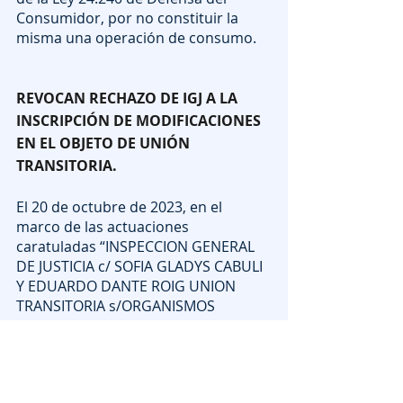
Consumidor, por no constituir la 
misma una operación de consumo.
REVOCAN RECHAZO DE IGJ A LA 
INSCRIPCIÓN DE MODIFICACIONES 
EN EL OBJETO DE UNIÓN 
TRANSITORIA.
El 20 de octubre de 2023, en el 
marco de las actuaciones 
caratuladas “INSPECCION GENERAL 
DE JUSTICIA c/ SOFIA GLADYS CABULI 
Y EDUARDO DANTE ROIG UNION 
TRANSITORIA s/ORGANISMOS 
EXTERNOS, Expte N°COM 
014401/2021”, la Sala B de la Cámara 
Comercial resolvió dejar sin efecto la 
resolución nº157 de fecha 